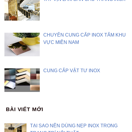
CHUYÊN CUNG CẤP INOX TẤM KHU
VỰC MIỀN NAM
CUNG CẤP VẬT TƯ INOX
BÀI VIẾT MỚI
TẠI SAO NÊN DÙNG NẸP INOX TRONG