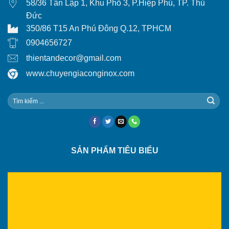
58/36 Tân Lập 1, Khu Phố 3, P.Hiệp Phú, TP. Thủ
Đức
350/86 T15 An Phú Đông Q.12, TPHCM
0904656727
thientandecor@gmail.com
www.chuyengiaconginox.com
SẢN PHẨM TIÊU BIỂU