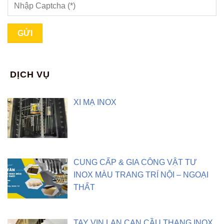
DỊCH VỤ
XI MẠ INOX
CUNG CẤP & GIA CÔNG VẬT TƯ
INOX MÀU TRANG TRÍ NỘI – NGOẠI
THẤT
TAY VỊN LAN CAN CẦU THANG INOX