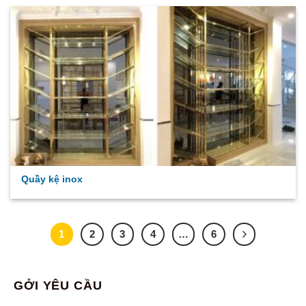
Quầy kệ inox
1
2
3
4
…
6
GỞI YÊU CẦU