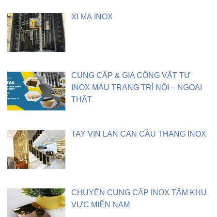
XI MẠ INOX
CUNG CẤP & GIA CÔNG VẬT TƯ
INOX MÀU TRANG TRÍ NỘI – NGOẠI
THẤT
TAY VỊN LAN CAN CẦU THANG INOX
CHUYÊN CUNG CẤP INOX TẤM KHU
VỰC MIỀN NAM