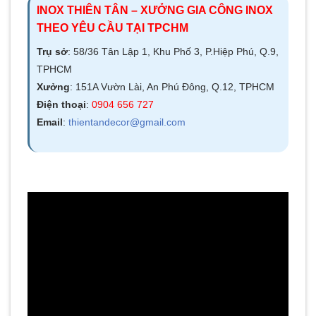
INOX THIÊN TÂN – XƯỞNG GIA CÔNG INOX
THEO YÊU CẦU TẠI TPCHM
Trụ sở
: 58/36 Tân Lập 1, Khu Phố 3, P.Hiệp Phú, Q.9,
TPHCM
Xưởng
: 151A Vườn Lài, An Phú Đông, Q.12, TPHCM
Điện thoại
:
0904 656 727
Email
:
thientandecor@gmail.com