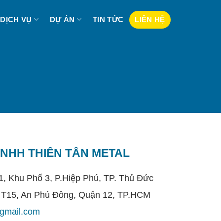
DỊCH VỤ
DỰ ÁN
TIN TỨC
LIÊN HỆ
NHH THIÊN TÂN METAL
 1, Khu Phố 3, P.Hiệp Phú, TP. Thủ Đức
 T15, An Phú Đông, Quận 12, TP.HCM
gmail.com