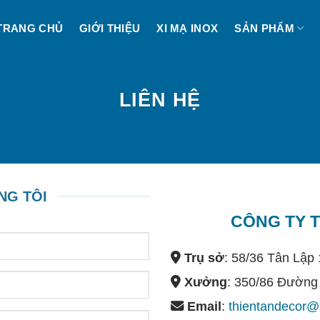
TRANG CHỦ
GIỚI THIỆU
XI MẠ INOX
SẢN PHẨM
LIÊN HỆ
NG TÔI
CÔNG TY T
Trụ sở
: 58/36 Tân Lập
Xưởng
: 350/86 Đường
Email
:
t
hientandecor@