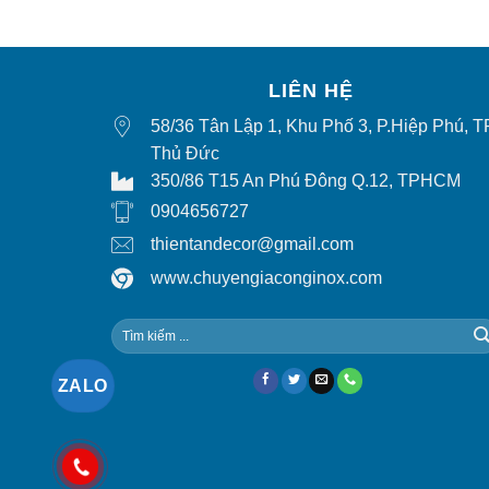
LIÊN HỆ
58/36 Tân Lập 1, Khu Phố 3, P.Hiệp Phú, T
Thủ Đức
350/86 T15 An Phú Đông Q.12, TPHCM
0904656727
thientandecor@gmail.com
www.chuyengiaconginox.com
ZALO