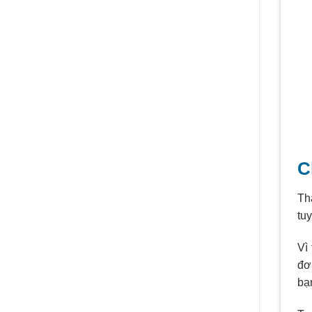
C
Th
tu
Vì
đơ
bạ