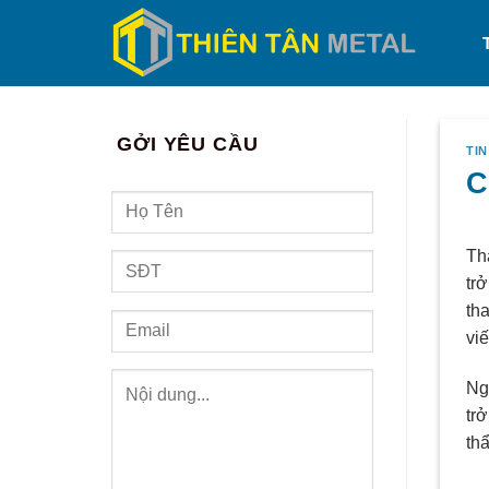
Skip
to
content
GỞI YÊU CẦU
TIN
C
Th
tr
th
viế
Ng
tr
thẩ