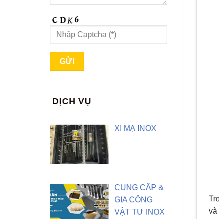
DỊCH VỤ
XI MẠ INOX
CUNG CẤP &
Tr
GIA CÔNG
và
VẬT TƯ INOX