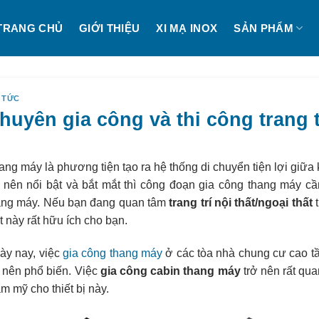
TRANG CHỦ
GIỚI THIỆU
XI MẠ INOX
SẢN PHẨM
 TỨC
huyên gia công và thi công trang 
ang máy là phương tiện tạo ra hệ thống di chuyển tiện lợi giữa
ở nên nổi bật và bắt mắt thì công đoạn gia công thang máy cần
ang máy. Nếu bạn đang quan tâm
trang trí nội thất/ngoại thất
t
t này rất hữu ích cho bạn.
ày nay, việc
gia công thang máy
ở các tòa nhà chung cư cao tầ
ở nên phổ biến. Việc
gia công cabin thang máy
trở nên rất qua
m mỹ cho thiết bị này.