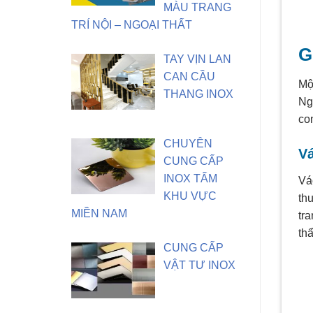
MÀU TRANG
TRÍ NỘI – NGOẠI THẤT
G
TAY VỊN LAN
CAN CẦU
Mộ
THANG INOX
Ng
co
CHUYÊN
V
CUNG CẤP
INOX TẤM
Vá
KHU VỰC
th
MIỀN NAM
tra
th
CUNG CẤP
VẬT TƯ INOX