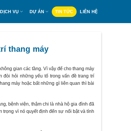
DỊCH VỤ
DỰ ÁN
TIN TỨC
LIÊN HỆ
trí thang máy
 không gian các tầng. Vì vậy để cho thang máy
 đòi hỏi những yếu tố trong vấn đề trang trí
hang máy hoặc bất những gì liên quan thì bài
ng, bệnh viện, thậm chi là nhà hộ gia đình đã
n trọng vì nó quyết định đến sự nổi bật và tính