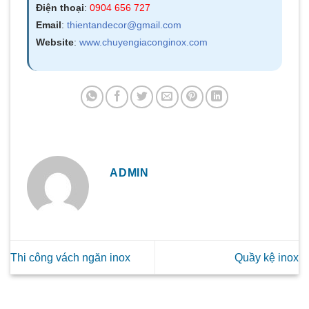
Điện thoại
:
0904 656 727
Email
:
thientandecor@gmail.com
Website
:
www.chuyengiaconginox.com
ADMIN
Thi công vách ngăn inox
Quầy kệ inox