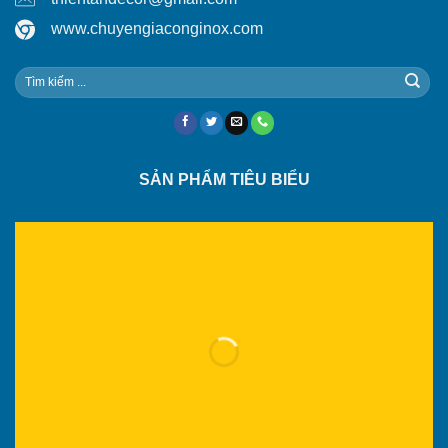
www.chuyengiaconginox.com
SẢN PHẨM TIÊU BIỂU