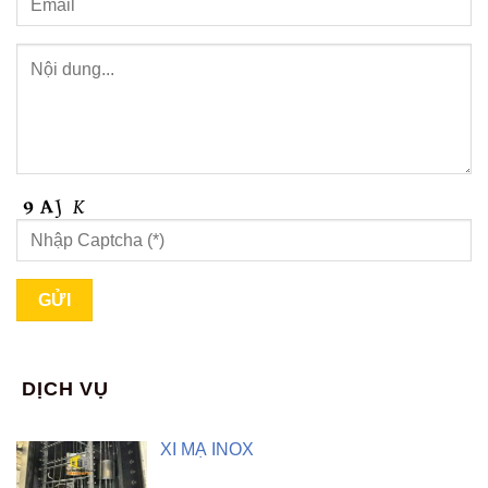
DỊCH VỤ
XI MẠ INOX