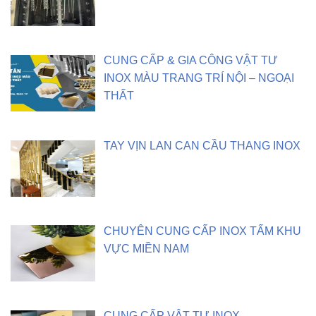
CUNG CẤP & GIA CÔNG VẬT TƯ
INOX MÀU TRANG TRÍ NỘI – NGOẠI
THẤT
TAY VỊN LAN CAN CẦU THANG INOX
CHUYÊN CUNG CẤP INOX TẤM KHU
VỰC MIỀN NAM
CUNG CẤP VẬT TƯ INOX