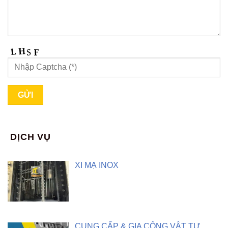
DỊCH VỤ
XI MẠ INOX
CUNG CẤP & GIA CÔNG VẬT TƯ