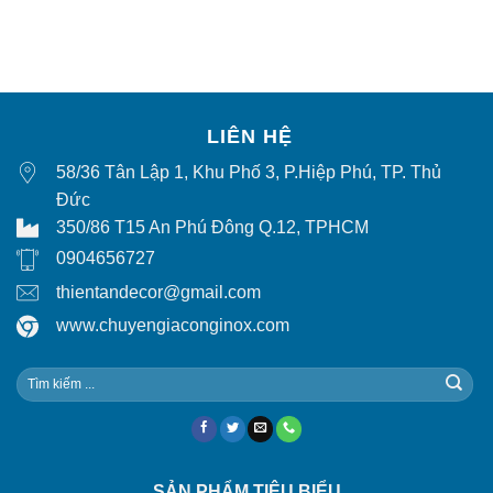
LIÊN HỆ
58/36 Tân Lập 1, Khu Phố 3, P.Hiệp Phú, TP. Thủ
Đức
350/86 T15 An Phú Đông Q.12, TPHCM
0904656727
thientandecor@gmail.com
www.chuyengiaconginox.com
SẢN PHẨM TIÊU BIỂU