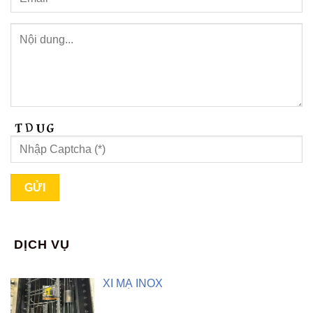
DỊCH VỤ
XI MẠ INOX