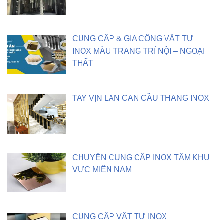
CUNG CẤP & GIA CÔNG VẬT TƯ
INOX MÀU TRANG TRÍ NỘI – NGOẠI
THẤT
TAY VỊN LAN CAN CẦU THANG INOX
CHUYÊN CUNG CẤP INOX TẤM KHU
VỰC MIỀN NAM
CUNG CẤP VẬT TƯ INOX