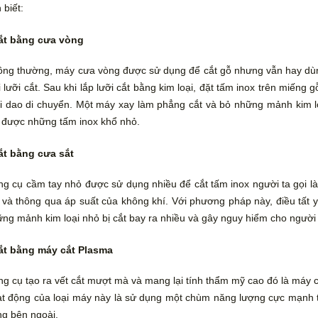
 biết:
ắt bằng cưa vòng
ng thường, máy cưa vòng được sử dụng để cắt gỗ nhưng vẫn hay dùn
i lưỡi cắt. Sau khi lắp lưỡi cắt bằng kim loại, đặt tấm inox trên miếng 
i dao di chuyển. Một máy xay làm phẳng cắt và bỏ những mảnh kim lo
 được những tấm inox khổ nhỏ.
ắt bằng cưa sắt
g cụ cầm tay nhỏ được sử dụng nhiều để cắt tấm inox người ta gọi là
 và thông qua áp suất của không khí. Với phương pháp này, điều tất 
ng mảnh kim loại nhỏ bị cắt bay ra nhiều và gây nguy hiểm cho người 
ắt bằng máy cắt Plasma
g cụ tạo ra vết cắt mượt mà và mang lại tính thẩm mỹ cao đó là máy 
t động của loại máy này là sử dụng một chùm năng lượng cực mạnh 
g bên ngoài.