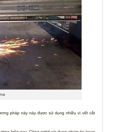
sma
ơng pháp này này được sử dụng nhiều vì vết cắt
trường hiện nay. Công nghệ sử dụng chùm tia laser