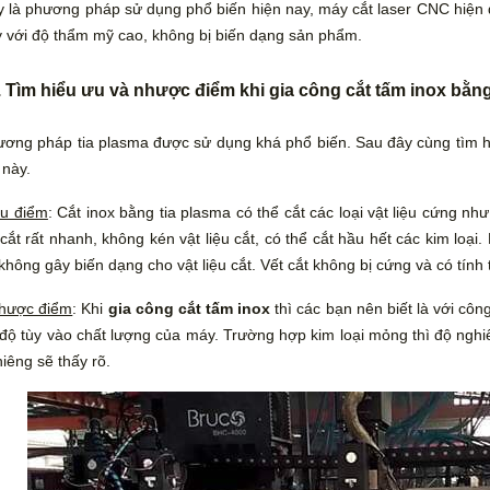
 là phương pháp sử dụng phổ biến hiện nay, máy cắt laser CNC hiện 
 với độ thẩm mỹ cao, không bị biến dạng sản phẩm.
. Tìm hiểu ưu và nhược điểm khi gia công cắt tấm inox bằn
ơng pháp tia plasma được sử dụng khá phổ biến. Sau đây cùng tìm 
 này.
u điểm
: Cắt inox bằng tia plasma có thể cắt các loại vật liệu cứng n
cắt rất nhanh, không kén vật liệu cắt, có thể cắt hầu hết các kim loại
không gây biến dạng cho vật liệu cắt. Vết cắt không bị cứng và có tín
hược điểm
: Khi
gia công cắt tấm inox
thì các bạn nên biết là với côn
độ tùy vào chất lượng của máy. Trường hợp kim loại mỏng thì độ nghiê
iêng sẽ thấy rõ.