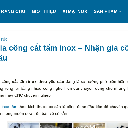
TRANG CHỦ
GIỚI THIỆU
XI MẠ INOX
SẢN PHẨM
 TỨC
ia công cắt tấm inox – Nhận gia c
ầu
a công
cắt tấm inox
theo yêu
cầu
đang là xu hướng phổ biến hiện n
g rộng rãi bằng nhiều công nghệ hiện đại chuyên dùng cho những l
ống máy CNC chuyên nghiệp.
 inox tấm
theo kích thước có sẵn là công đoạn đầu tiên để chuyển q
ư mong muốn dựa trên bản vẽ có sẵn.