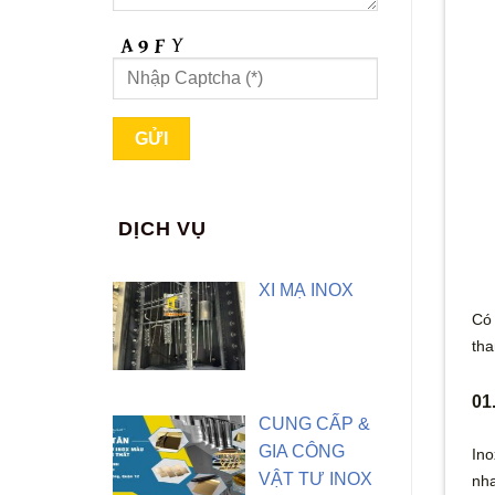
DỊCH VỤ
XI MẠ INOX
Có 
tha
01
CUNG CẤP &
GIA CÔNG
Ino
VẬT TƯ INOX
nha