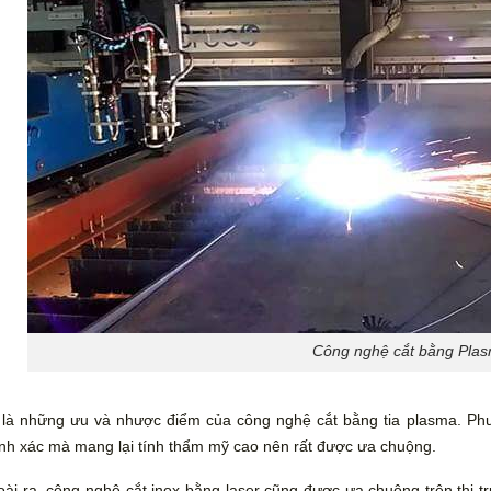
Công nghệ cắt bằng Pla
là những ưu và nhược điểm của công nghệ cắt bằng tia plasma. Phư
nh xác mà mang lại tính thẩm mỹ cao nên rất được ưa chuộng.
ài ra, công nghệ cắt inox bằng laser cũng được ưa chuộng trên thị 