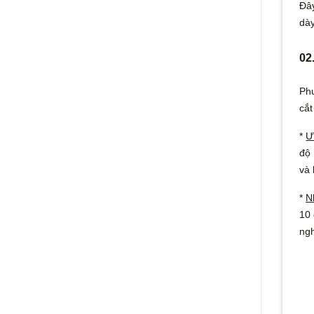
Đây
dày
02
Phư
cắt
*
Ư
độ 
và 
*
N
10 
ngh