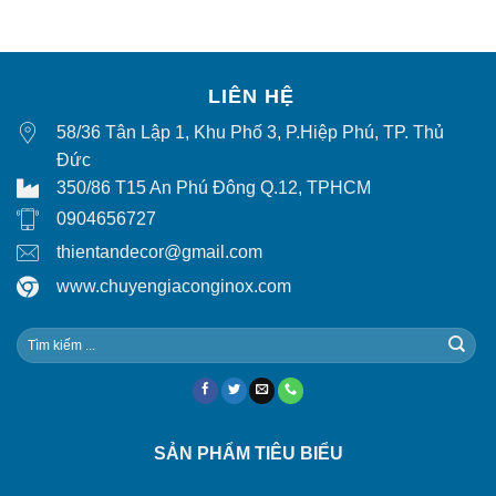
LIÊN HỆ
58/36 Tân Lập 1, Khu Phố 3, P.Hiệp Phú, TP. Thủ
Đức
350/86 T15 An Phú Đông Q.12, TPHCM
0904656727
thientandecor@gmail.com
www.chuyengiaconginox.com
SẢN PHẨM TIÊU BIỂU