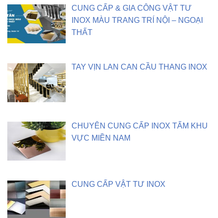
CUNG CẤP & GIA CÔNG VẬT TƯ
INOX MÀU TRANG TRÍ NỘI – NGOẠI
THẤT
TAY VỊN LAN CAN CẦU THANG INOX
CHUYÊN CUNG CẤP INOX TẤM KHU
VỰC MIỀN NAM
CUNG CẤP VẬT TƯ INOX