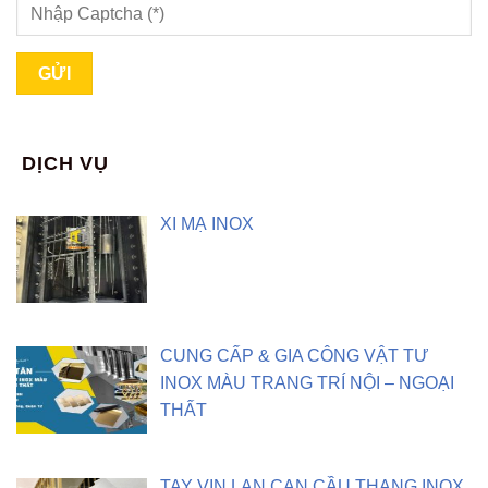
DỊCH VỤ
XI MẠ INOX
CUNG CẤP & GIA CÔNG VẬT TƯ
INOX MÀU TRANG TRÍ NỘI – NGOẠI
THẤT
TAY VỊN LAN CAN CẦU THANG INOX