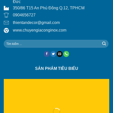
Đức
350/86 T15 An Phú Đông Q.12, TPHCM
0904656727
thientandecor@gmail.com
www.chuyengiaconginox.com
SẢN PHẨM TIÊU BIỂU